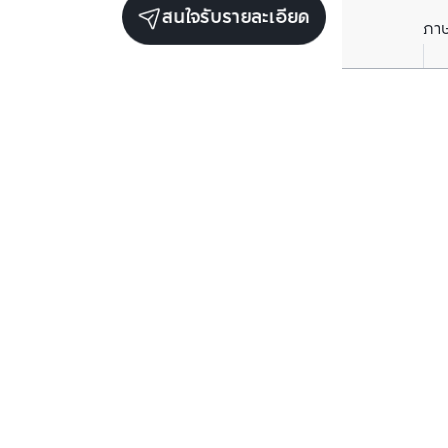
สนใจรับรายละเอียด
ภา
ยูนิตขายในโครงการเดียวกัน
ตรวจสอบโครงสร
ตรวจสอบโครงสร้างแล้ว
ขาย/เช่า
ดิ แอดเดรส สย