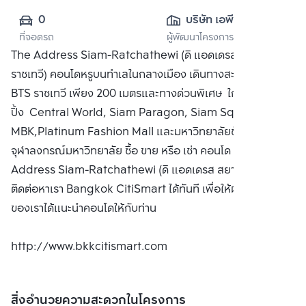
0
บริษัท เอพี เอ็มอี 6 
ที่จอดรถ
ผู้พัฒนาโครงการ
จำกัด
The Address Siam-Ratchathewi (ดิ แอดเดรส สยาม-
ราชเทวี) คอนโดหรูบนทำเลในกลางเมือง เดินทางสะดวก ใกล้
BTS ราชเทวี เพียง 200 เมตรและทางด่วนพิเศษ ใกล้แหล่งช้อป
ปิ้ง Central World, Siam Paragon, Siam Square,
MBK,Platinum Fashion Mall และมหาวิทยาลัยชั้นนำ
จุฬาลงกรณ์มหาวิทยาลัย ซื้อ ขาย หรือ เช่า คอนโด The
Address Siam-Ratchathewi (ดิ แอดเดรส สยาม-ราชเทวี)
ติดต่อหาเรา Bangkok CitiSmart ได้ทันที เพื่อให้ผู้เชี่ยวชาญ
ของเราได้แนะนำคอนโดให้กับท่าน
http://www.bkkcitismart.com
สิ่งอำนวยความสะดวกในโครงการ