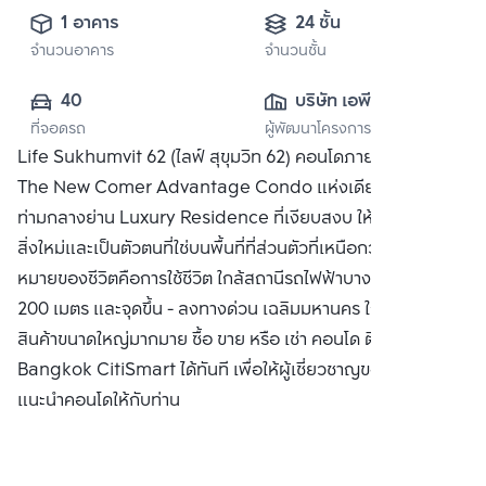
1 อาคาร
24 ชั้น
จำนวนอาคาร
จำนวนชั้น
40
บริษัท เอพี เอ็มอี 5 
ที่จอดรถ
ผู้พัฒนาโครงการ
จำกัด
Life Sukhumvit 62 (ไลฟ์ สุขุมวิท 62) คอนโดภายใต้คอนเซ็ปต์
The New Comer Advantage Condo แห่งเดียวในซอย 62
ท่ามกลางย่าน Luxury Residence ที่เงียบสงบ ให้คุณได้ค้นหา
สิ่งใหม่และเป็นตัวตนที่ใช่บนพื้นที่ที่ส่วนตัวที่เหนือกว่า เพราะเป้า
หมายของชีวิตคือการใช้ชีวิต ใกล้สถานีรถไฟฟ้าบางจาก เพียง
200 เมตร และจุดขึ้น - ลงทางด่วน เฉลิมมหานคร ใกล้ห้างสรรพ
สินค้าขนาดใหญ่มากมาย ซื้อ ขาย หรือ เช่า คอนโด ติดต่อหาเรา
Bangkok CitiSmart ได้ทันที เพื่อให้ผู้เชี่ยวชาญของเราได้
แนะนำคอนโดให้กับท่าน