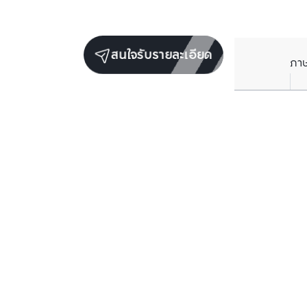
สนใจรับรายละเอียด
ภา
ยูนิตขายในโครงการเดียวกัน