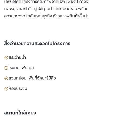
ไลฟ์ อโศก โครงการคุณภาพจากเอพี เพียง 1 ก้าวจาก MRT
เพชรบุรี และ1 ก้าวสู่ Airport Link มักกะสัน พร้อมสิ่งอำนวย
ความสะดวก ใกล้แหล่งธุรกิจ ห้างสรรพสินค้าชั้นนำ
สิ่งอำนวยความสะดวกในโครงการ
สระว่ายน้ำ
โรงยิม, ฟิตเนส
สวนหย่อม, พื้นที่จัดบาร์บีคิว
ห้องประชุม
สถานที่ใกล้เคียง