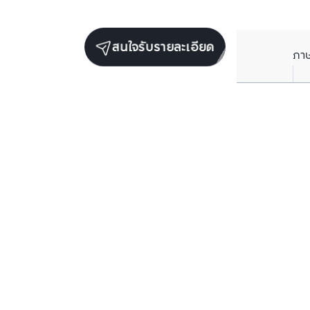
สนใจรับรายละเอียด
ภา
ยูนิตขายในโครงการเดียวกัน