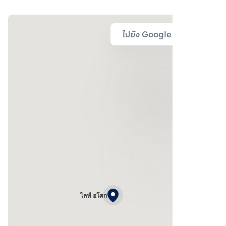
ไปยัง Google Map
ไลฟ์ อโศก