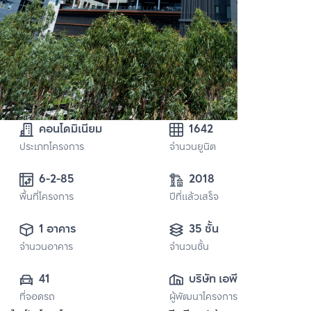
คอนโดมิเนียม
1642
ประเภทโครงการ
จำนวนยูนิต
6-2-85
2018
พื้นที่โครงการ
ปีที่แล้วเสร็จ
1 อาคาร
35 ชั้น
จำนวนอาคาร
จำนวนชั้น
41
บริษัท เอพี 
ที่จอดรถ
ผู้พัฒนาโครงการ
(เพชรบุรี) จำกัด