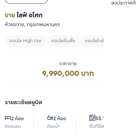
เปรียบเทียบ
ลงประกาศกั
ขาย
ไลฟ์ อโศก
ห้วยขวาง, กรุงเทพมหานคร
คอนโด High rise
คอนโดชั้นเตี้ย
คอนโดใกล้มหาลัย
ราคาขาย
9,990,000 บาท
รายละเอียดยูนิต
2 ห้อง
2 ห้อง
55.12 ตร.ม.
ห้องนอน
ห้องน้ำ
พื้นที่ใช้สอย