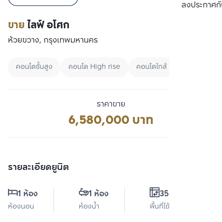
เปรียบเทียบ
ลงประกาศกั
ขาย
ไลฟ์ อโศก
ห้วยขวาง, กรุงเทพมหานคร
คอนโดชั้นสูง
คอนโด High rise
คอนโดใกล้ BTS
ราคาขาย
6,580,000 บาท
รายละเอียดยูนิต
1 ห้อง
1 ห้อง
35.4 ตร.ม.
ห้องนอน
ห้องน้ำ
พื้นที่ใช้สอย