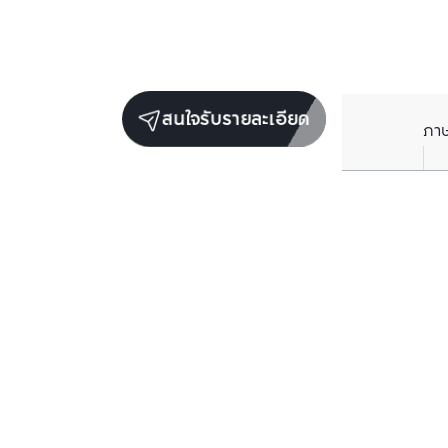
สนใจรับรายละเอียด
ภา
ยูนิตขายในโครงการเดียวกัน