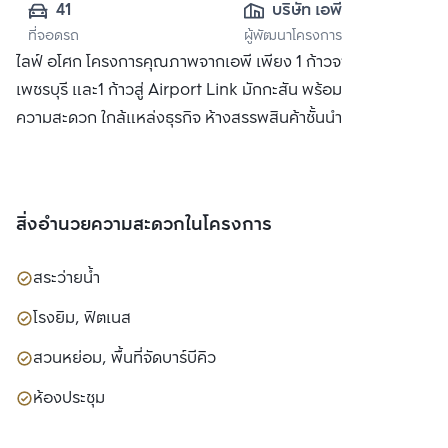
41
บริษัท เอพี 
ที่จอดรถ
ผู้พัฒนาโครงการ
(เพชรบุรี) จำกัด
ไลฟ์ อโศก โครงการคุณภาพจากเอพี เพียง 1 ก้าวจาก MRT
เพชรบุรี และ1 ก้าวสู่ Airport Link มักกะสัน พร้อมสิ่งอำนวย
ความสะดวก ใกล้แหล่งธุรกิจ ห้างสรรพสินค้าชั้นนำ
สิ่งอำนวยความสะดวกในโครงการ
สระว่ายน้ำ
โรงยิม, ฟิตเนส
สวนหย่อม, พื้นที่จัดบาร์บีคิว
ห้องประชุม