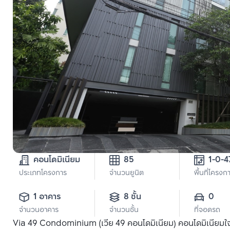
คอนโดมิเนียม
85
ประเภทโครงการ
จำนวนยูนิต
พื้นที่โครงก
1 อาคาร
8 ชั้น
0
จำนวนอาคาร
จำนวนชั้น
ที่จอดรถ
Via 49 Condominium (เวีย 49 คอนโดมิเนียม) คอนโดมิเนียมใ