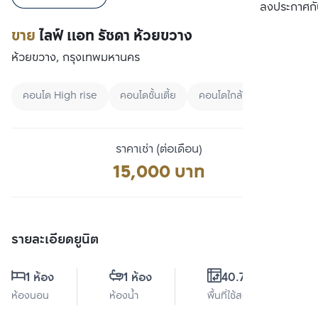
เปรียบเทียบ
ลงประกาศกั
ขาย
ไลฟ์ แอท รัชดา ห้วยขวาง
ห้วยขวาง, กรุงเทพมหานคร
คอนโด High rise
คอนโดชั้นเตี้ย
คอนโดใกล้ MRT
ราคาเช่า (ต่อเดือน)
15,000 บาท
รายละเอียดยูนิต
1 ห้อง
1 ห้อง
40.79 ตร.ม.
ห้องนอน
ห้องน้ำ
พื้นที่ใช้สอย