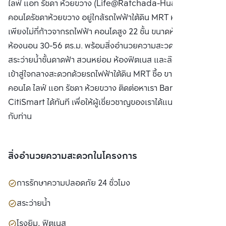
ไลฟ์ แอท รัชดา ห้วยขวาง (Life@Ratchada-Huai Khwang)
จำกัด(มหาชน)
คอนโดรัชดาห้วยขวาง อยู่ใกล้รถไฟฟ้าใต้ดิน MRT ห้วยขวาง
เพียงไม่กี่ก้าวจากรถไฟฟ้า คอนโดสูง 22 ชั้น ขนาดห้องตั้งแต่ 1-2
ห้องนอน 30-56 ตร.ม. พร้อมสิ่งอำนวยความสะวดกมามาย อาทิ
สระว่ายน้ำชั้นดาดฟ้า สวนหย่อม ห้องฟิตเนส และล๊อปบี้ เดินทาง
เข้าสู่ใจกลางสะดวกด้วยรถไฟฟ้าใต้ดิน MRT ซื้อ ขาย หรือ เช่า
คอนโด ไลฟ์ แอท รัชดา ห้วยขวาง ติดต่อหาเรา Bangkok
CitiSmart ได้ทันที เพื่อให้ผู้เชี่ยวชาญของเราได้แนะนำคอนโดให้
กับท่าน
สิ่งอำนวยความสะดวกในโครงการ
การรักษาความปลอดภัย 24 ชั่วโมง
สระว่ายน้ำ
โรงยิม, ฟิตเนส