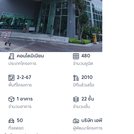
คอนโดมิเนียม
480
ประเภทโครงการ
จำนวนยูนิต
2-2-67 
2010
พื้นที่โครงการ
ปีที่แล้วเสร็จ
1 อาคาร
22 ชั้น
จำนวนอาคาร
จำนวนชั้น
50
บริษัท เอพี (ไทย
ที่จอดรถ
ผู้พัฒนาโครงการ
แลนด์) 