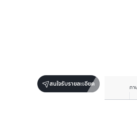
สนใจรับรายละเอียด
ภา