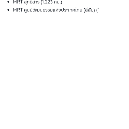
MRT สุทธิสาร (1.223 กม.)
MRT ศูนย์วัฒนธรรมแห่งประเทศไทย (สีส้ม) (1.305 กม.)