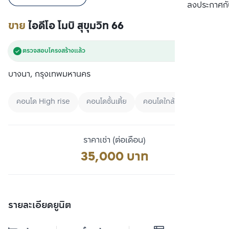
เปรียบเทียบ
ลงประกาศกั
ขาย
ไอดีโอ โมบิ สุขุมวิท 66
ตรวจสอบโครงสร้างแล้ว
บางนา, กรุงเทพมหานคร
คอนโด High rise
คอนโดชั้นเตี้ย
คอนโดใกล้ทางด่วน
ราคาเช่า (ต่อเดือน)
35,000 บาท
รายละเอียดยูนิต