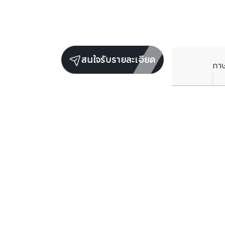
สนใจรับรายละเอียด
ภา
ยูนิตขายในโครงการเดียวกัน