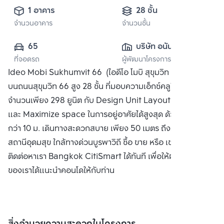
1 อาคาร
28 ชั้น
จำนวนอาคาร
จำนวนชั้น
65
บริษัท อนันดา ดี
ที่จอดรถ
ผู้พัฒนาโครงการ
เวลลอปเมนท์ จำกัด 
Ideo Mobi Sukhumvit 66 (ไอดีโอ โมบิ สุขุมวิท 66) คอนโด
(มหาชน)
บนถนนสุขุมวิท 66 สูง 28 ชั้น ที่มอบความเอ็กซ์คลูซีฟด้วย
จำนวนเพียง 298 ยูนิต กับ Design Unit Layout ที่กว้างขวาง
และ Maximize space ในการอยู่อาศัยได้สูงสุด ด้วยหน้ากว้าง
กว่า 10 ม. เดินทางสะดวกสบาย เพียง 50 เมตร ถึงรถไฟฟ้า BTS
สถานีอุดมสุข ใกล้ทางด่วนบูรพาวิถี ซื้อ ขาย หรือ เช่าคอนโด
ติดต่อหาเรา Bangkok CitiSmart ได้ทันที เพื่อให้ผู้เชี่ยวชาญ
ของเราได้แนะนำคอนโดให้กับท่าน
สิ่งอำนวยความสะดวกในโครงการ