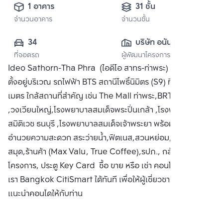
1 อาคาร
31 ชั้น
จำนวนอาคาร
จำนวนชั้น
34
บริษัท อนันดา ดี
ที่จอดรถ
ผู้พัฒนาโครงการ
เวลลอปเมนท์ จำกัด 
Ideo Sathorn-Tha Phra (ไอดีโอ สาทร-ท่าพระ) คอนโดมิเนียม
(มหาชน)
ตั้งอยู่บริเวณ รถไฟฟ้า BTS สถานีโพธิ์นิมิตร (S9) ที่ระยะ 320
เมตร ใกล้สถานที่สำคัญ เช่น The Mall ท่าพระ,BRT ราชพฤกษ์
,วงเวียนใหญ่,โรงพยาบาลสมเด็จพระปิ่นเกล้า ,โรงพยาบาล
สมิติเวช ธนบุรี ,โรงพยาบาลสมเด็จเจ้าพระยา พร้อมทั้งสิ่ง
อำนวยความสะดวก สระว่ายน้ำ,ฟิตเนส,สวนหย่อม,ห้อง
สมุด,ร้านค้า (Max Valu, True Coffee),รปภ., กล้องวงจรปิด
โครงการ, ประตู Key Card ซื้อ ขาย หรือ เช่า คอนโด ติดต่อหา
เรา Bangkok CitiSmart ได้ทันที เพื่อให้ผู้เชี่ยวชาญของเราได้
แนะนำคอนโดให้กับท่าน