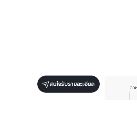
สนใจรับรายละเอียด
ภา