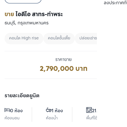
เปรียบเทียบ
ลงประกาศกั
ขาย
ไอดีโอ สาทร-ท่าพระ
ธนบุรี, กรุงเทพมหานคร
คอนโด High rise
คอนโดชั้นเตี้ย
ปล่อยเช่าชาวต่างชาติ
ราคาขาย
2,790,000 บาท
รายละเอียดยูนิต
0 ห้อง
1 ห้อง
21.8 ตร.ม.
ห้องนอน
ห้องน้ำ
พื้นที่ใช้สอย