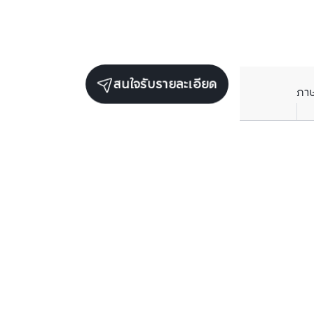
สนใจรับรายละเอียด
ภา
ยูนิตขายในโครงการเดียวกัน