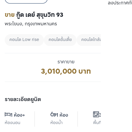
เปรียบเทียบ
ลงประกาศกั
ขาย
กู๊ด เดย์ สุขุมวิท 93
พระโขนง, กรุงเทพมหานคร
คอนโด Low rise
คอนโดชั้นเตี้ย
คอนโดใกล้มหาลัย
ราคาขาย
3,010,000 บาท
รายละเอียดยูนิต
1 ห้อง
+
1 ห้อง
35 ตร.ม.
ห้องนอน
ห้องน้ำ
พื้นที่ใช้สอย