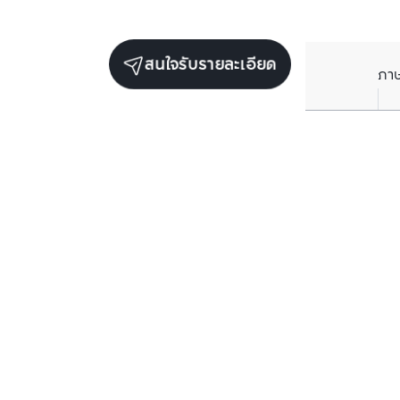
สนใจรับรายละเอียด
ภา
ยูนิตขายในโครงการเดียวกัน