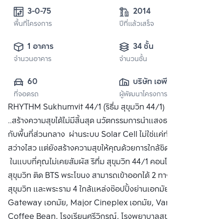
3-0-75
2014
พื้นที่โครงการ
ปีที่แล้วเสร็จ
1 อาคาร
34 ชั้น
จำนวนอาคาร
จำนวนชั้น
60
บริษัท เอพี (ไทย
ที่จอดรถ
ผู้พัฒนาโครงการ
แลนด์) 
RHYTHM Sukhumvit 44/1 (ริธึ่ม สุขุมวิท 44/1) ธรรมชาติ
จำกัด(มหาชน)
..สร้างความสุขได้ไม่มีสิ้นสุด นวัตกรรมการนำแสงธรรมชาติมาใช้
กับพื้นที่ส่วนกลาง ผ่านระบบ Solar Cell ไม่ใช่แค่ทำให้ชีวิต
สว่างไสว แต่ยังสร้างความสุขให้คุณด้วยการใกล้ชิดธรรมชาติ
ในแบบที่คุณไม่เคยสัมผัส ริทึ่ม สุขุมวิท 44/1 คอนโดหรู ริมถนน
สุขุมวิท ติด BTS พระโขนง สามารถเข้าออกได้ 2 ทาง ทั้งเส้นถนน
สุขุมวิท และพระราม 4 ใกล้แหล่งช๊อปปิ้งย่านเอกมัย เช่น
Gateway เอกมัย, Major Cineplex เอกมัย, Vanilla,
Coffee Bean, โรงเรียนศรีวิกรณ์, โรงพยาบาลสุขุมวิท ซื้อ ขาย