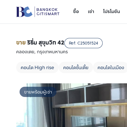
ซื้อ
เช่า
โปรโมชัน
ขาย
ริธึ่ม สุขุมวิท 42
Ref:
C25051524
คลองเตย, กรุงเทพมหานคร
คอนโด High rise
คอนโดชั้นเตี้ย
คอนโดในเมือง
ขายพร้อมผู้เช่า
เพิ่มยูนิตเปรียบเทียบ
รายการที่ 1