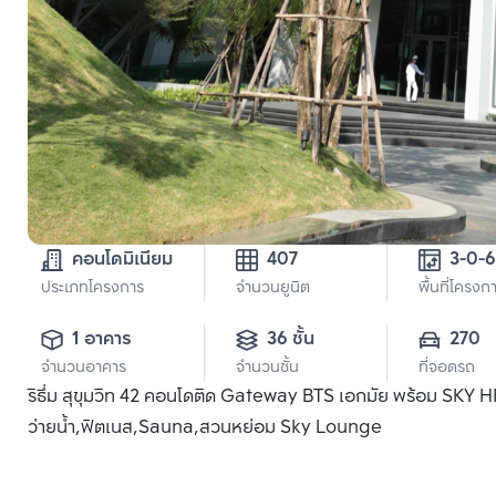
คอนโดมิเนียม
407
3-0-6
ประเภทโครงการ
จำนวนยูนิต
พื้นที่โครงก
1 อาคาร
36 ชั้น
270
จำนวนอาคาร
จำนวนชั้น
ที่จอดรถ
ริธึ่ม สุขุมวิท 42 คอนโดติด Gateway BTS เอกมัย พร้อม SKY
ว่ายน้ำ,ฟิตเนส,Sauna,สวนหย่อม Sky Lounge