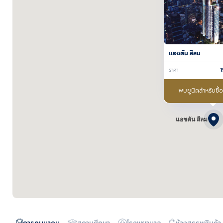
แอชตัน สีลม
ราคา
พบยูนิตสำหรับซื้
แอชตัน สีลม