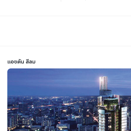
แอชตัน สีลม