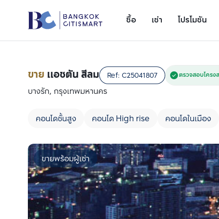
ซื้อ
เช่า
โปรโมชัน
ขาย
แอชตัน สีลม
Ref:
C25041807
ตรวจสอบโครงสร
บางรัก, กรุงเทพมหานคร
คอนโดชั้นสูง
คอนโด High rise
คอนโดในเมือง
ขายพร้อมผู้เช่า
เพิ่มยูนิตเปรียบเทียบ
รายการที่ 1