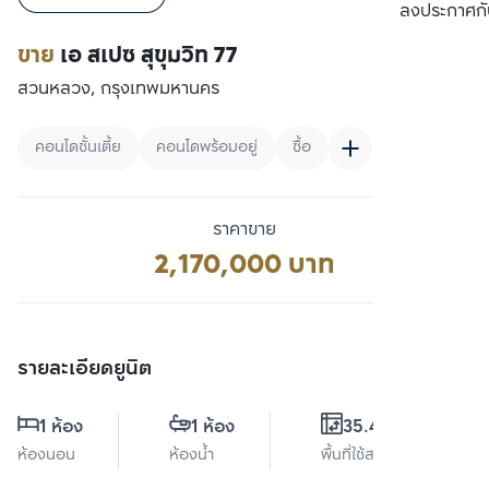
เปรียบเทียบ
ลงประกาศกั
ขาย
เอ สเปซ สุขุมวิท 77
สวนหลวง, กรุงเทพมหานคร
คอนโดชั้นเตี้ย
คอนโดพร้อมอยู่
ซื้อ
ราคาขาย
2,170,000 บาท
รายละเอียดยูนิต
1 ห้อง
1 ห้อง
35.47 ตร.ม.
ห้องนอน
ห้องน้ำ
พื้นที่ใช้สอย