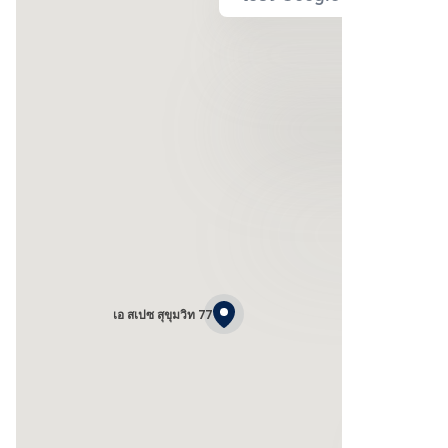
เอ สเปซ สุขุมวิท 77