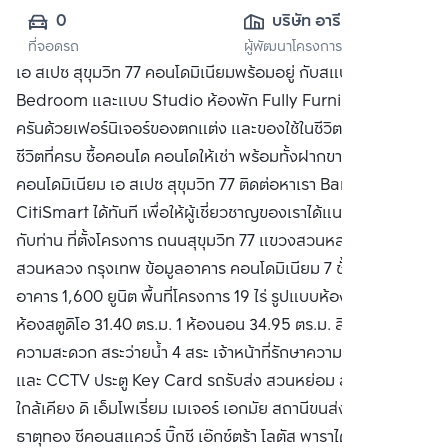
0
บริษัท อารียา พร
ที่จอดรถ
ผู้พัฒนาโครงการ
อพเพอร์ตี้ จำกัด 
เอ สเปซ สุขุมวิท 77 คอนโดมิเนียมพร้อมอยู่ กับสแปซแบบ One
(มหาชน)
Bedroom และแบบ Studio ห้องพัก Fully Furnished ครบ
ครันด้วยเฟอร์นิเจอร์ของตกแต่ง และของใช้ในชีวิตประจำวัน
ชีวิตที่ครบ ซื้อคอนโด คอนโดให้เช่า พร้อมทั้งฝากขาย
คอนโดมิเนียม เอ สเปซ สุขุมวิท 77 ติดต่อหาเรา Bangkok
CitiSmart ได้ทันที เพื่อให้ผู้เชี่ยวชาญของเราได้แนะนำคอนโดให้
กับท่าน ที่ตั้งโครงการ ถนนสุขุมวิท 77 แขวงสวนหลวง เขต
สวนหลวง กรุงเทพ ข้อมูลอาคาร คอนโดมิเนียม 7 ชั้น จำนวน 8
อาคาร 1,600 ยูนิต พื้นที่โครงการ 19 ไร่ รูปแบบห้องพักอาศัย
ห้องสตูดิโอ 31.40 ตร.ม. 1 ห้องนอน 34.95 ตร.ม. สิ่งอำนวย
ความสะดวก สระว่ายน้ำ 4 สระ เจ้าหน้าที่รักษาความปลอดภัย
และ CCTV ประตู Key Card รถรับส่ง สวนหย่อม สถานที่สำคัญ
ใกล้เคียง ดิ เอ็มโพเรี่ยม เมเจอร์ เอกมัย สถานีขนส่ง เอกมัย วัด
ธาตุทอง ซีคอนสแควร์ บิ๊กซี เอ๊กซ์ตร้า โลตัส พาราไดซ์ พาร์ค