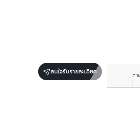
สนใจรับรายละเอียด
ภา
ยูนิตขายในโครงการเดียวกัน