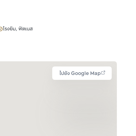
โรงยิม, ฟิตเนส
ไปยัง Google Map