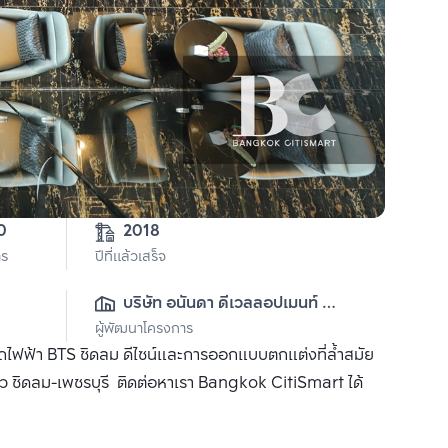
0
2018
าร
ปีที่แล้วเสร็จ
บริษัท อนันดา ดีเวลลอปเมนท์ 
ผู้พัฒนาโครงการ
จำกัด (มหาชน)
ถไฟฟ้า BTS ชิดลม ดีไซน์และการออกแบบตกแต่งที่ล้ำสมัย
คิว ชิดลม-เพชรบุรี ติดต่อหาเรา Bangkok CitiSmart ได้