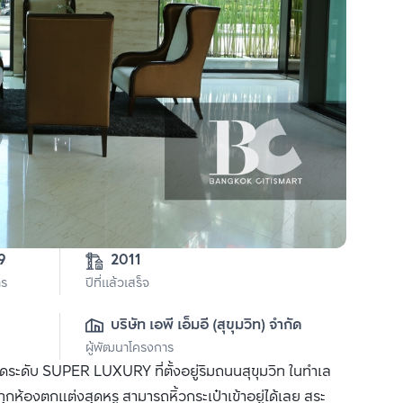
2-0-19 
2011
าร
ปีที่แล้วเสร็จ
บริษัท เอพี เอ็มอี (สุขุมวิท) จำกัด
ผู้พัฒนาโครงการ
ดระดับ SUPER LUXURY ที่ตั้งอยู่ริมถนนสุขุมวิท ในทำเล
องตกแต่งสุดหรู สามารถหิ้วกระเป๋าเข้าอยู่ได้เลย สระ