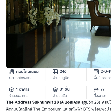
คอนโดมิเนียม
246
ประเภทโครงการ
จำนวนยูนิต
พื้นที่โครงก
1 อาคาร
31 ชั้น
77
จำนวนอาคาร
จำนวนชั้น
ที่จอดรถ
The Address Sukhumvit 28
(ดิ แอสเดรส สุขุมวิท 28) คอนโ
ติดถนนใหญ่ใกล้ The Emporium และรถไฟฟ้า BTS พร้อมพงษ์ ทุกห้