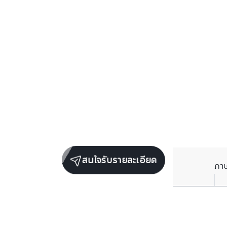
สนใจรับรายละเอียด
ภา