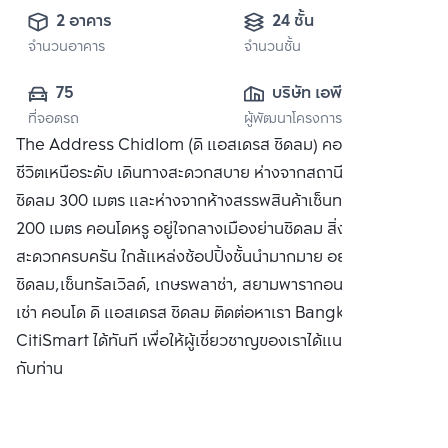
2 อาคาร
24 ชั้น
จำนวนอาคาร
จำนวนชั้น
75
บริษัท เอพี (ไทย
ที่จอดรถ
ผู้พัฒนาโครงการ
แลนด์) 
The Address Chidlom (ดิ แอสเดรส ชิดลม) คอนโดที่ให้คุณใช้
จำกัด(มหาชน)
ชีวิตเหนือระดับ เดินทางสะดวกสบาย ห่างจากสถานีรถไฟฟ้า BTS
ชิดลม 300 เมตร และห่างจากห้างสรรพสินค้าเซ็นทรัล ชิดลม
200 เมตร คอนโดหรู อยู่ใจกลางเมืองย่านชิดลม สิ่งอำนวย
สะดวกครบครัน ใกล้แหล่งช้อปปิ้งชั้นนำมากมาย อย่าง เซ็นทรัล
ชิดลม,เซ็นทรัลเวิลด์, เกษรพลาซ่า, สยามพารากอน ซื้อ ขาย หรือ
เช่า คอนโด ดิ แอสเดรส ชิดลม ติดต่อหาเรา Bangkok
CitiSmart ได้ทันที เพื่อให้ผู้เชี่ยวชาญของเราได้แนะนำคอนโดให้
กับท่าน