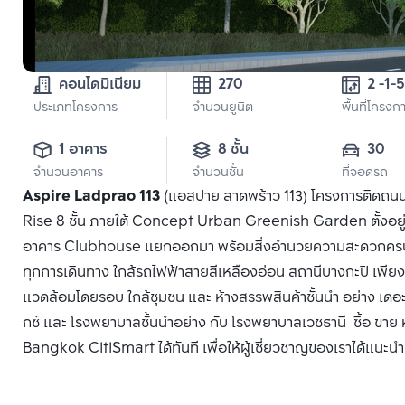
คอนโดมิเนียม
270
2 -1-
ประเภทโครงการ
จำนวนยูนิต
พื้นที่โครงก
1 อาคาร
8 ชั้น
30
จำนวนอาคาร
จำนวนชั้น
ที่จอดรถ
Aspire Ladprao 113
(แอสปาย ลาดพร้าว 113) โครงการติดถน
Rise 8 ชั้น ภายใต้ Concept Urban Greenish Garden ตั้งอยู่บนท
อาคาร Clubhouse แยกออกมา พร้อมสิ่งอำนวยความสะดวกครบ
ทุกการเดินทาง ใกล้รถไฟฟ้าสายสีเหลืองอ่อน สถานีบางกะปิ เพี
แวดล้อมโดยรอบ ใกล้ชุมชน และ ห้างสรรพสินค้าชั้นนำ อย่าง เดอะมอ
กซ์ และ โรงพยาบาลชั้นนำอย่าง กับ โรงพยาบาลเวชธานี ซื้อ ขาย 
Bangkok CitiSmart ได้ทันที เพื่อให้ผู้เชี่ยวชาญของเราได้แนะน