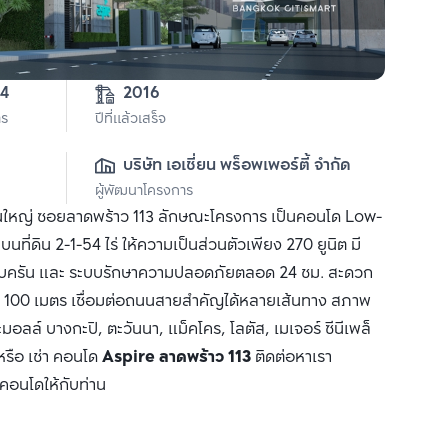
54
2016
าร
ปีที่แล้วเสร็จ
บริษัท เอเชี่ยน พร็อพเพอร์ตี้ จำกัด
ผู้พัฒนาโครงการ
นใหญ่ ซอยลาดพร้าว 113 ลักษณะโครงการ เป็นคอนโด Low-
ี่ดิน 2-1-54 ไร่ ให้ความเป็นส่วนตัวเพียง 270 ยูนิต มี
ครัน และ ระบบรักษาความปลอดภัยตลอด 24 ชม. สะดวก
ยง 100 เมตร เชื่อมต่อถนนสายสำคัญได้หลายเส้นทาง สภาพ
ลล์ บางกะปิ, ตะวันนา, แม็คโคร, โลตัส, เมเจอร์ ซีนีเพล็
หรือ เช่า คอนโด
Aspire ลาดพร้าว 113
ติดต่อหาเรา
ำคอนโดให้กับท่าน