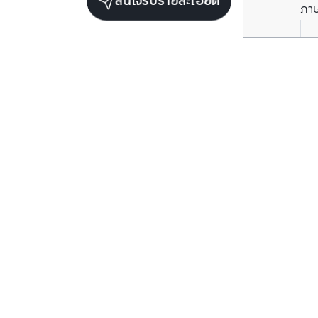
สนใจรับรายละเอียด
ภา
ยูนิตขายในโครงการเดียวกัน
ตรวจสอบโครงสร้างแล้ว
ตรวจสอบโครงสร