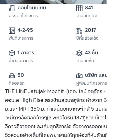
คอนโดมิเนียม
841
ประเภทโครงการ
จำนวนยูนิต
4-2-95 
2017
พื้นที่โครงการ
ปีที่แล้วเสร็จ
1 อาคาร
43 ชั้น
จำนวนอาคาร
จำนวนชั้น
50
บริษัท แสนสิริ 
ที่จอดรถ
ผู้พัฒนาโครงการ
จำกัด (มหาชน)
THE LINE Jatujak Mochit (เดอะ ไลน์ จตุจักร - หมอชิต)
คอนโด High Rise ตรงข้ามสวนจตุจักร ห่างจาก BTS 400
ม.และ MRT 350 ม. ทำเลนี้นอกจากจะใกล้ 5 แยกลาดพร้าวแล้ว
จะมีทางลัดซอยข้างๆ(ซ.พหลโยธิน 18/1)ซอยนี้เอาไว้ไปทะลุ
วิภาวดีขาออกและเส้นสุทธิสารได้ ตัวอาคารออกแบบมาให้รับกับ
วิวสวนอย่างเต็มที่โดยพยายามให้ทุกห้องที่หันด้านทิศตะวันตก