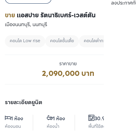
เปรียบเทียบ
ลงประกาศกั
ขาย
แอสปาย รัตนาธิเบศร์-เวสต์ตัน
เมืองนนทบุรี, นนทบุรี
คอนโด Low rise
คอนโดชั้นเตี้ย
คอนโดต่ำกว่า 3 ล้านบาท
ราคาขาย
2,090,000 บาท
รายละเอียดยูนิต
1 ห้อง
1 ห้อง
30.94 ตร.ม.
ห้องนอน
ห้องน้ำ
พื้นที่ใช้สอย