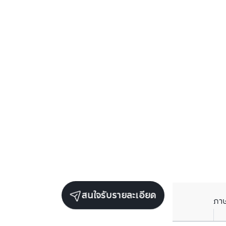
สนใจรับรายละเอียด
ภา