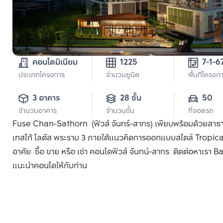
คอนโดมิเนียม
1225
7-1-6
ประเภทโครงการ
จำนวนยูนิต
พื้นที่โครงก
3 อาคาร
28 ชั้น
50
จำนวนอาคาร
จำนวนชั้น
ที่จอดรถ
Fuse Chan-Sathorn (ฟิวส์ จันทร์-สาทร) เพียบพร้อมด้วยสาธา
เทสโก้ โลตัส พระราม 3 ภายใต้แนวคิดการออกแบบสไตล์ Tropical
อาศัย ซื้อ ขาย หรือ เช่า คอนโดฟิวส์ จันทน์-สาทร ติดต่อหาเรา Ba
แนะนำคอนโดให้กับท่าน