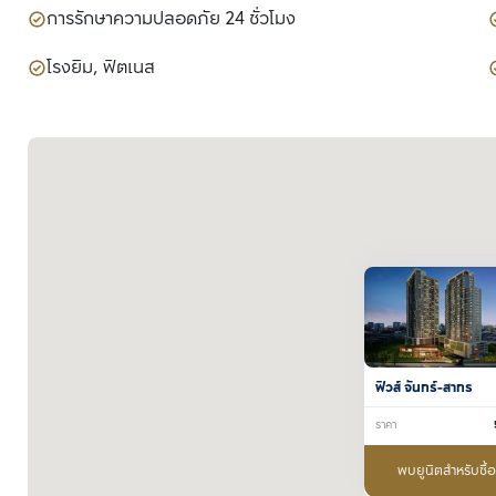
การรักษาความปลอดภัย 24 ชั่วโมง
โรงยิม, ฟิตเนส
ฟิวส์ จันทร์-สาทร
ราคา
พบยูนิตสำหรับซื้