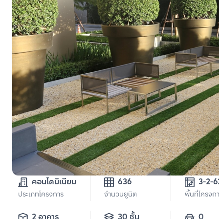
คอนโดมิเนียม
636
ประเภทโครงการ
จำนวนยูนิต
พื้นที่โครงก
2 อาคาร
30 ชั้น
0