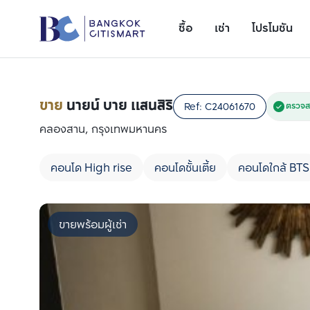
ซื้อ
เช่า
โปรโมชัน
ขาย
นายน์ บาย แสนสิริ
Ref:
C24061670
ตรวจส
คลองสาน, กรุงเทพมหานคร
คอนโด High rise
คอนโดชั้นเตี้ย
คอนโดใกล้ BTS
ขายพร้อมผู้เช่า
เพิ่มยูนิตเปรียบเทียบ
รายการที่ 1