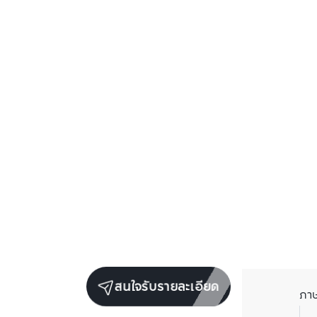
สนใจรับรายละเอียด
ภา