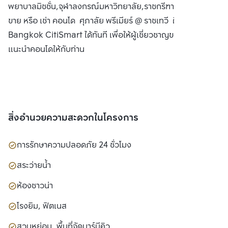
พยาบาลมิชชั่น,จุฬาลงกรณ์มหาวิทยาลัย,ราชกรีฑาสโมสร ซื้อ
ขาย หรือ เช่า คอนโด ศุภาลัย พรีเมียร์ @ ราชเทวี ติดต่อหาเรา
Bangkok CitiSmart ได้ทันที เพื่อให้ผู้เชี่ยวชาญของเราได้
แนะนำคอนโดให้กับท่าน
สิ่งอำนวยความสะดวกในโครงการ
การรักษาความปลอดภัย 24 ชั่วโมง
สระว่ายน้ำ
ห้องซาวน่า
โรงยิม, ฟิตเนส
สวนหย่อม, พื้นที่จัดบาร์บีคิว