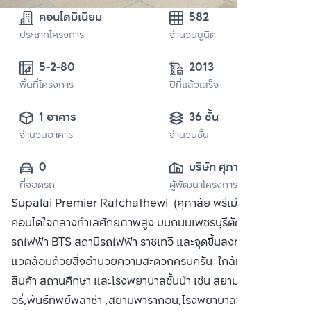
คอนโดมิเนียม
582
ประเภทโครงการ
จำนวนยูนิต
2013
พื้นที่โครงการ
ปีที่แล้วเสร็จ
1 อาคาร
36 ชั้น
จำนวนอาคาร
จำนวนชั้น
0
บริษัท ศุภาลัย จำกัด 
ที่จอดรถ
ผู้พัฒนาโครงการ
(มหาชน)
Supalai Premier Ratchathewi (ศุภาลัย พรีเมียร์ ราชเทวี)
คอนโดใจกลางทำเลศักยภาพสูง บนถนนเพชรบุรีตัดใหม่ ใกล้
รถไฟฟ้า BTS สถานีรถไฟฟ้า ราชเทวี และจุดขึ้นลงทางด่วน
แวดล้อมด้วยสิ่งอำนวยความสะดวกครบครัน ใกล้ห้างสรรพ
สินค้า สถานศึกษา และโรงพยาบาลชั้นนำ เช่น สยามดิสคัพเว
อรี่,พันธ์ทิพย์พลาซ่า ,สยามพารากอน,โรงพยาบาลพญาไท 1 ,โรง