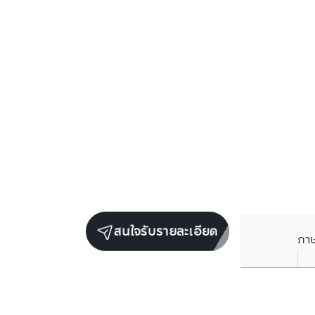
สนใจรับรายละเอียด
ภา