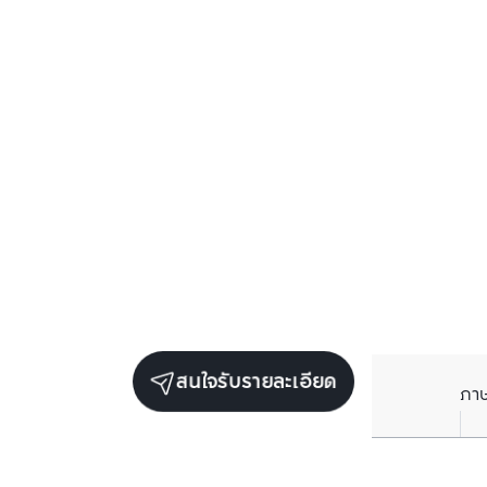
สนใจรับรายละเอียด
ภา