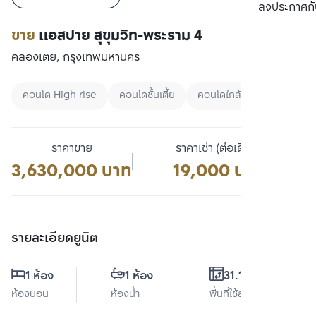
เปรียบเทียบ
ลงประกาศกั
ขาย
แอสปาย สุขุมวิท-พระราม 4
คลองเตย, กรุงเทพมหานคร
คอนโด High rise
คอนโดชั้นเตี้ย
คอนโดใกล้มหาลัย
ราคาขาย
ราคาเช่า (ต่อเดือน)
3,630,000 บาท
19,000 บาท
รายละเอียดยูนิต
1 ห้อง
1 ห้อง
31.18 ตร.ม.
ห้องนอน
ห้องน้ำ
พื้นที่ใช้สอย