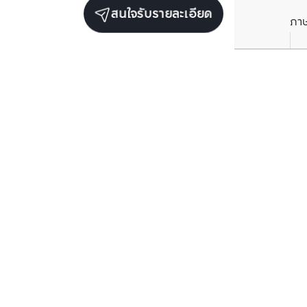
สนใจรับรายละเอียด
ภา
ยูนิตขายในโครงการเดียวกัน