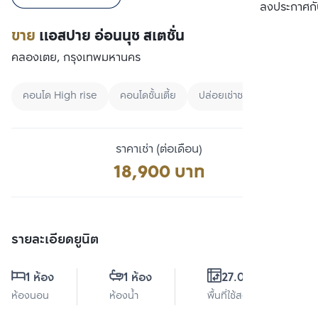
เปรียบเทียบ
ลงประกาศกั
ขาย
แอสปาย อ่อนนุช สเตชั่น
คลองเตย, กรุงเทพมหานคร
คอนโด High rise
คอนโดชั้นเตี้ย
ปล่อยเช่าชาวต่างชาติ
ราคาเช่า (ต่อเดือน)
18,900 บาท
รายละเอียดยูนิต
1 ห้อง
1 ห้อง
27.09 ตร.ม.
ห้องนอน
ห้องน้ำ
พื้นที่ใช้สอย