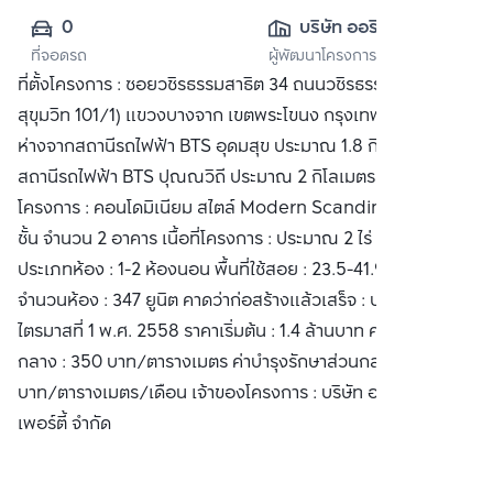
0
บริษัท ออริจิ้น 
ที่จอดรถ
ผู้พัฒนาโครงการ
พร็อพเพอร์ตี้ จำกัด 
ที่ตั้งโครงการ : ซอยวชิรธรรมสาธิต 34 ถนนวชิรธรรมสาธิต (ถนน
(มหาชน)
สุขุมวิท 101/1) แขวงบางจาก เขตพระโขนง กรุงเทพมหานคร
ห่างจากสถานีรถไฟฟ้า BTS อุดมสุข ประมาณ 1.8 กิโลเมตร และ
สถานีรถไฟฟ้า BTS ปุณณวิถี ประมาณ 2 กิโลเมตร ประเภท
โครงการ : คอนโดมิเนียม สไตล์ Modern Scandinavian สูง 8
ชั้น จำนวน 2 อาคาร เนื้อที่โครงการ : ประมาณ 2 ไร่ 69 ตารางวา
ประเภทห้อง : 1-2 ห้องนอน พื้นที่ใช้สอย : 23.5-41.9 ตารางเมตร
จำนวนห้อง : 347 ยูนิต คาดว่าก่อสร้างแล้วเสร็จ : ประมาณ
ไตรมาสที่ 1 พ.ศ. 2558 ราคาเริ่มต้น : 1.4 ล้านบาท ค่ากองทุนส่วน
กลาง : 350 บาท/ตารางเมตร ค่าบำรุงรักษาส่วนกลาง : 38
บาท/ตารางเมตร/เดือน เจ้าของโครงการ : บริษัท ออริจิ้น พร็อพ
เพอร์ตี้ จำกัด