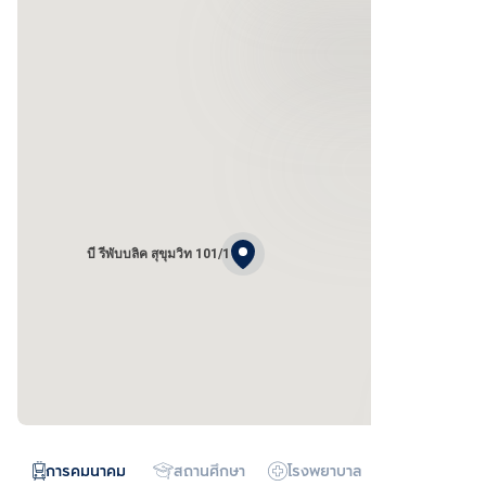
บี รีพับบลิค สุขุมวิท 101/1
การคมนาคม
สถานศึกษา
โรงพยาบาล
ห้างสรรพสิน