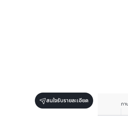
สนใจรับรายละเอียด
ภา