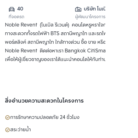
40
บริษัท โนเบิล ดี
ที่จอดรถ
ผู้พัฒนาโครงการ
เวลลอปเมนท์ จำกัด 
Noble Revent (โนเบิล รีเวนต์) คอนโดหรูหราใจกลางเมือเดิน
(มหาชน)
ทางสะดวกทั้งรถไฟฟ้า BTS สถานีพญาไท และรถไฟฟ้าแอร์
พอร์ตลิงค์ สถานีพญาไท ใกล้ทางด่วน ซื้อ ขาย หรือ เช่า คอนโด
Noble Revent ติดต่อหาเรา Bangkok CitiSmart ได้ทันที
เพื่อให้ผู้เชี่ยวชาญของเราได้แนะนำคอนโดให้กับท่าน
สิ่งอำนวยความสะดวกในโครงการ
การรักษาความปลอดภัย 24 ชั่วโมง
สระว่ายน้ำ