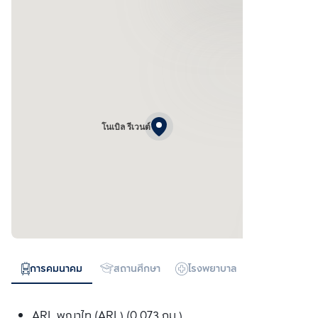
โนเบิล รีเวนต์
การคมนาคม
สถานศึกษา
โรงพยาบาล
ห้างสรรพสิน
ARL พญาไท (ARL) (0.073 กม.)