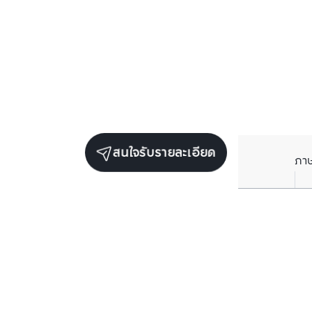
สนใจรับรายละเอียด
ภา
ยูนิตขายในโครงการเดียวกัน