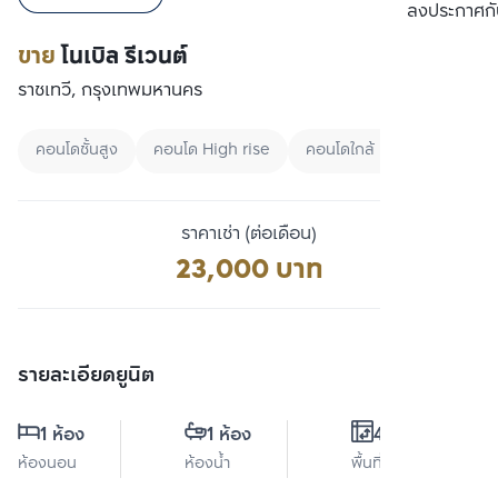
เปรียบเทียบ
ลงประกาศกั
ขาย
โนเบิล รีเวนต์
ราชเทวี, กรุงเทพมหานคร
คอนโดชั้นสูง
คอนโด High rise
คอนโดใกล้ BTS
ราคาเช่า (ต่อเดือน)
23,000 บาท
รายละเอียดยูนิต
1 ห้อง
1 ห้อง
49 ตร.ม.
ห้องนอน
ห้องน้ำ
พื้นที่ใช้สอย