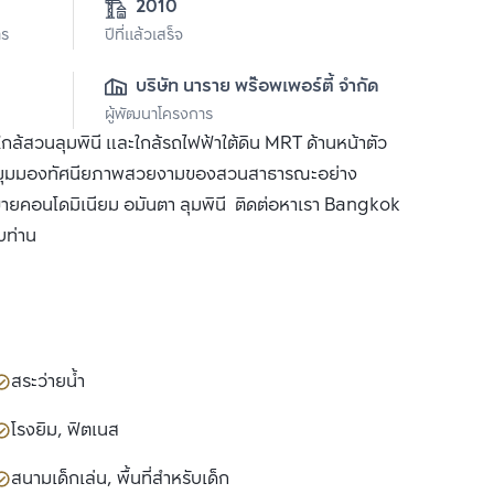
2010
าร
ปีที่แล้วเสร็จ
บริษัท นาราย พร๊อพเพอร์ตี้ จำกัด
ผู้พัฒนาโครงการ
ล้สวนลุมพินี และใกล้รถไฟฟ้าใต้ดิน MRT ด้านหน้าตัว
อมมุมมองทัศนียภาพสวยงามของสวนสาธารณะอย่าง
ขายคอนโดมิเนียม อมันตา ลุมพินี ติดต่อหาเรา Bangkok
บท่าน
สระว่ายน้ำ
โรงยิม, ฟิตเนส
สนามเด็กเล่น, พื้นที่สำหรับเด็ก