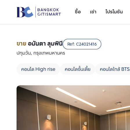
ซื้อ
เช่า
โปรโมชัน
ขาย
อมันตา ลุมพินี
Ref:
C24021416
ปทุมวัน, กรุงเทพมหานคร
คอนโด High rise
คอนโดชั้นเตี้ย
คอนโดใกล้ BTS
เพิ่มยูนิตเปรียบเทียบ
รายการที่ 1