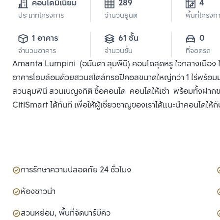
คอนโดมิเนียม
289
4
ประเภทโครงการ
จำนวนยูนิต
พื้นที่โครงก
1 อาคาร
61 ชั้น
0
จำนวนอาคาร
จำนวนชั้น
ที่จอดรถ
Amanta Lumpini (อมันตา ลุมพินี) คอนโดสุดหรู ใจกลางเมือง ใก
อาคารโอบล้อมด้วยสวนสไตล์ทรอปิคอลขนาดใหญ่กว่า 1 ไร่พร้
สวนลุมพินี สวนเบญจกิติ ซื้อคอนโด คอนโดให้เช่า พร้อมทั้งฝาก
CitiSmart ได้ทันที เพื่อให้ผู้เชี่ยวชาญของเราได้แนะนำคอนโดให้กั
การรักษาความปลอดภัย 24 ชั่วโมง
ห้องซาวน่า
สวนหย่อม, พื้นที่จัดบาร์บีคิว