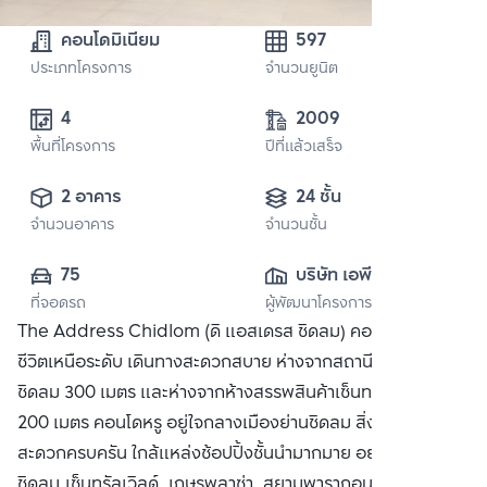
คอนโดมิเนียม
597
ประเภทโครงการ
จำนวนยูนิต
4
2009
พื้นที่โครงการ
ปีที่แล้วเสร็จ
2 อาคาร
24 ชั้น
จำนวนอาคาร
จำนวนชั้น
75
บริษัท เอพี (ไทย
ที่จอดรถ
ผู้พัฒนาโครงการ
แลนด์) 
The Address Chidlom (ดิ แอสเดรส ชิดลม) คอนโดที่ให้คุณใช้
จำกัด(มหาชน)
ชีวิตเหนือระดับ เดินทางสะดวกสบาย ห่างจากสถานีรถไฟฟ้า BTS
ชิดลม 300 เมตร และห่างจากห้างสรรพสินค้าเซ็นทรัล ชิดลม
200 เมตร คอนโดหรู อยู่ใจกลางเมืองย่านชิดลม สิ่งอำนวย
สะดวกครบครัน ใกล้แหล่งช้อปปิ้งชั้นนำมากมาย อย่าง เซ็นทรัล
ชิดลม,เซ็นทรัลเวิลด์, เกษรพลาซ่า, สยามพารากอน ซื้อ ขาย หรือ