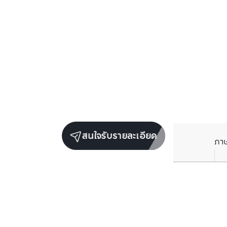
สนใจรับรายละเอียด
ภา