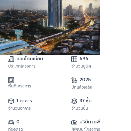
คอนโดมิเนียม
696
ประเภทโครงการ
จำนวนยูนิต
2025
พื้นที่โครงการ
ปีที่แล้วเสร็จ
1 อาคาร
37 ชั้น
จำนวนอาคาร
จำนวนชั้น
0
บริษัท เอพี เอ็มอี 18 
ที่จอดรถ
ผู้พัฒนาโครงการ
จำกัด