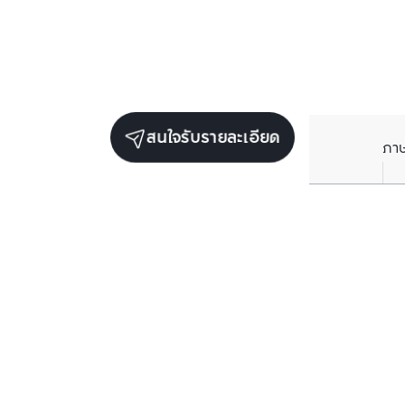
สนใจรับรายละเอียด
ภา
ยูนิตขายในโครงการเดียวกัน