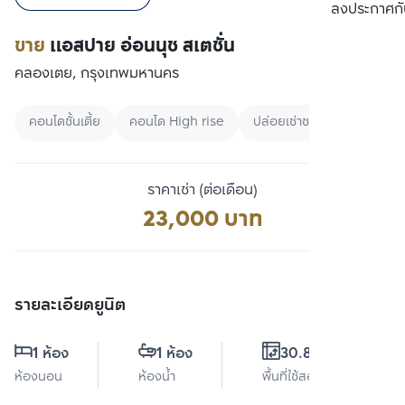
เปรียบเทียบ
ลงประกาศกั
ขาย
แอสปาย อ่อนนุช สเตชั่น
คลองเตย, กรุงเทพมหานคร
คอนโดชั้นเตี้ย
คอนโด High rise
ปล่อยเช่าชาวต่างชาติ
ราคาเช่า (ต่อเดือน)
23,000 บาท
รายละเอียดยูนิต
1 ห้อง
1 ห้อง
30.86 ตร.ม.
ห้องนอน
ห้องน้ำ
พื้นที่ใช้สอย