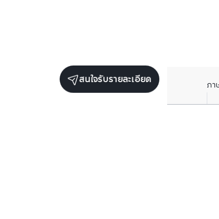
สนใจรับรายละเอียด
ภา
ยูนิตขายในโครงการเดียวกัน