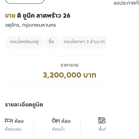
เปรียบเทียบ
ลงประกาศกั
ขาย
ดิ ยูนีค ลาดพร้าว 26
จตุจักร, กรุงเทพมหานคร
คอนโดพร้อมอยู่
ซื้อ
คอนโดราคา 3 ล้านบาท - 5 ล้านบาท
ราคาขาย
3,200,000 บาท
รายละเอียดยูนิต
1 ห้อง
1 ห้อง
34 ตร.ม.
ห้องนอน
ห้องน้ำ
พื้นที่ใช้สอย