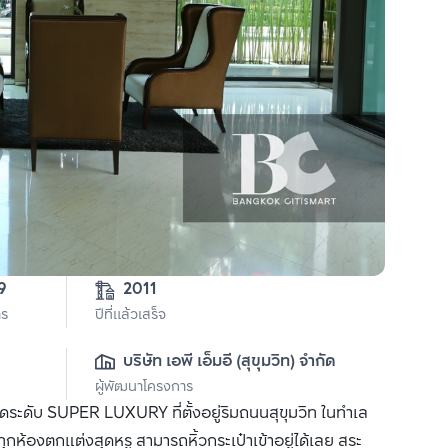
2-0-19 
2011
าร
ปีที่แล้วเสร็จ
บริษัท เอพี เอ็มอี (สุขุมวิท) จำกัด
ผู้พัฒนาโครงการ
ดระดับ SUPER LUXURY ที่ตั้งอยู่ริมถนนสุขุมวิท ในทำเล
องตกแต่งสุดหรู สามารถหิ้วกระเป๋าเข้าอยู่ได้เลย สระ