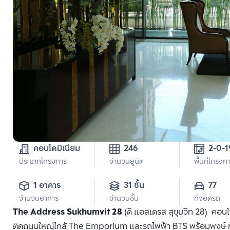
คอนโดมิเนียม
246
ประเภทโครงการ
จำนวนยูนิต
พื้นที่โครงก
1 อาคาร
31 ชั้น
77
จำนวนอาคาร
จำนวนชั้น
ที่จอดรถ
The Address Sukhumvit 28
(ดิ แอสเดรส สุขุมวิท 28) คอนโ
ติดถนนใหญ่ใกล้ The Emporium และรถไฟฟ้า BTS พร้อมพงษ์ ทุกห้