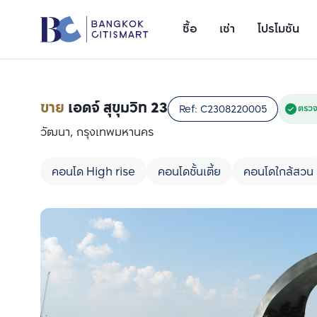
ซื้อ
เช่า
โปรโมชัน
ขาย
เอดจ์ สุขุมวิท 23
Ref:
C2308220005
ตรวจ
วัฒนา, กรุงเทพมหานคร
คอนโด High rise
คอนโดชั้นเตี้ย
คอนโดใกล้สวน
เพิ่มยูนิตเปรียบเทียบ
รายการที่ 1