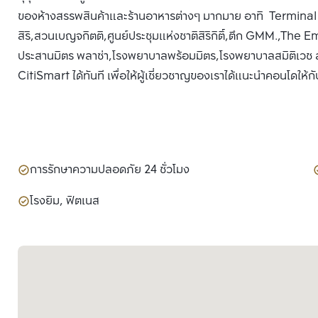
ของห้างสรรพสินค้าและร้านอาหารต่างๆ มากมาย อาทิ Termina
สิริ,สวนเบญจกิตติ,ศูนย์ประชุมแห่งชาติสิริกิติ์,ตึก GMM.
ประสานมิตร พลาซ่า,โรงพยาบาลพร้อมมิตร,โรงพยาบาลสมิติเวช สุข
CitiSmart ได้ทันที เพื่อให้ผู้เชี่ยวชาญของเราได้แนะนำคอนโดให้กั
การรักษาความปลอดภัย 24 ชั่วโมง
โรงยิม, ฟิตเนส