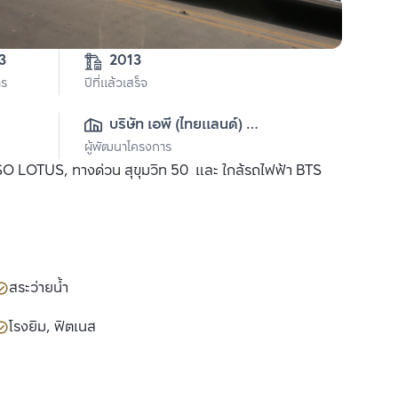
3
2013
าร
ปีที่แล้วเสร็จ
บริษัท เอพี (ไทยแลนด์) 
ผู้พัฒนาโครงการ
จำกัด(มหาชน)
 TESO LOTUS, ทางด่วน สุขุมวิท 50 และ ใกล้รถไฟฟ้า BTS
สระว่ายน้ำ
โรงยิม, ฟิตเนส