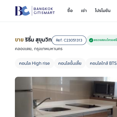
ซื้อ
เช่า
โปรโมชัน
ขาย
ริธึ่ม สุขุมวิท
Ref:
C23051313
ตรวจสอบโครงสร้
คลองเตย, กรุงเทพมหานคร
คอนโด High rise
คอนโดชั้นเตี้ย
คอนโดใกล้ BTS
เพิ่มยูนิตเปรียบเทียบ
รายการที่ 1