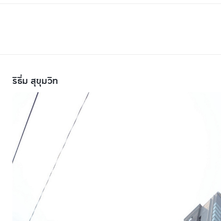
ริธึ่ม สุขุมวิท