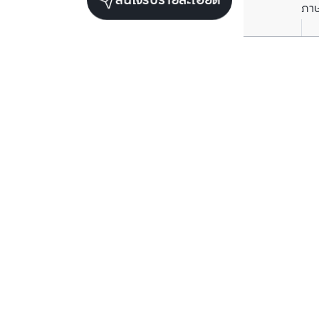
สนใจรับรายละเอียด
ภา
ยูนิตขายในโครงการเดียวกัน
ตรวจสอบโครงสร้างแล้ว