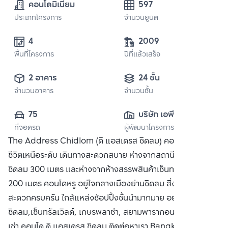
คอนโดมิเนียม
597
ประเภทโครงการ
จำนวนยูนิต
4
2009
พื้นที่โครงการ
ปีที่แล้วเสร็จ
2 อาคาร
24 ชั้น
จำนวนอาคาร
จำนวนชั้น
75
บริษัท เอพี (ไทย
ที่จอดรถ
ผู้พัฒนาโครงการ
แลนด์) 
The Address Chidlom (ดิ แอสเดรส ชิดลม) คอนโดที่ให้คุณใช้
จำกัด(มหาชน)
ชีวิตเหนือระดับ เดินทางสะดวกสบาย ห่างจากสถานีรถไฟฟ้า BTS
ชิดลม 300 เมตร และห่างจากห้างสรรพสินค้าเซ็นทรัล ชิดลม
200 เมตร คอนโดหรู อยู่ใจกลางเมืองย่านชิดลม สิ่งอำนวย
สะดวกครบครัน ใกล้แหล่งช้อปปิ้งชั้นนำมากมาย อย่าง เซ็นทรัล
ชิดลม,เซ็นทรัลเวิลด์, เกษรพลาซ่า, สยามพารากอน ซื้อ ขาย หรือ
เช่า คอนโด ดิ แอสเดรส ชิดลม ติดต่อหาเรา Bangkok