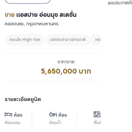
เปรียบเทียบ
ลงประกาศกั
ขาย
แอสปาย อ่อนนุช สเตชั่น
คลองเตย, กรุงเทพมหานคร
คอนโด High rise
ปล่อยเช่าชาวต่างชาติ
คอนโดกรุงเทพ
ราคาขาย
5,650,000 บาท
รายละเอียดยูนิต
1 ห้อง
1 ห้อง
27 ตร.ม.
ห้องนอน
ห้องน้ำ
พื้นที่ใช้สอย