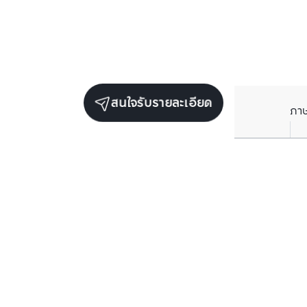
สนใจรับรายละเอียด
ภา
ยูนิตขายในโครงการเดียวกัน