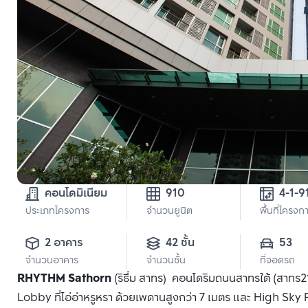
คอนโดมิเนียม
910
4-1-9
ประเภทโครงการ
จำนวนยูนิต
พื้นที่โครงก
2 อาคาร
42 ชั้น
53
จำนวนอาคาร
จำนวนชั้น
ที่จอดรถ
RHYTHM Sathorn
(ริธึ่ม สาทร) คอนโดริมถนนสาทรใต้ (สาทร
Lobby ที่โอ่อ่าหรูหรา ด้วยเพดานสูงกว่า 7 เมตร และ High Sky Fa