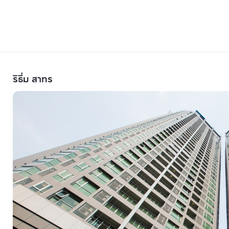
ริธึ่ม สาทร