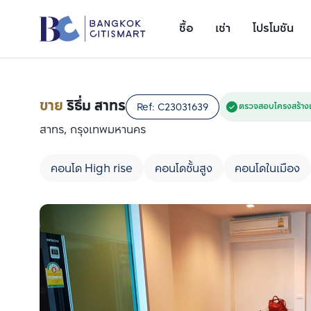
ซื้อ
เช่า
โปรโมชัน
ขาย
ริธึ่ม สาทร
Ref:
C23031639
ตรวจสอบโครงสร้าง
สาทร, กรุงเทพมหานคร
คอนโด High rise
คอนโดชั้นสูง
คอนโดในเมือง
เพิ่มยูนิตเปรียบเทียบ
รายการที่ 1