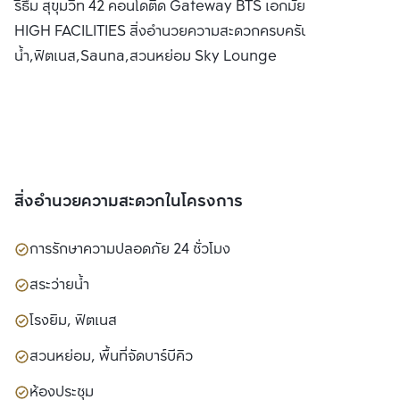
ริธึ่ม สุขุมวิท 42 คอนโดติด Gateway BTS เอกมัย พร้อม SKY
จำกัด(มหาชน)
HIGH FACILITIES สิ่งอำนวยความสะดวกครบครัน อาทิ สระว่าย
น้ำ,ฟิตเนส,Sauna,สวนหย่อม Sky Lounge
สิ่งอำนวยความสะดวกในโครงการ
การรักษาความปลอดภัย 24 ชั่วโมง
สระว่ายน้ำ
โรงยิม, ฟิตเนส
สวนหย่อม, พื้นที่จัดบาร์บีคิว
ห้องประชุม