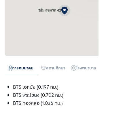
ริธึ่ม สุขุมวิท 42
การคมนาคม
สถานศึกษา
โรงพยาบาล
ห้างสรรพสิน
BTS เอกมัย (0.197 กม.)
BTS พระโขนง (0.702 กม.)
BTS ทองหล่อ (1.036 กม.)