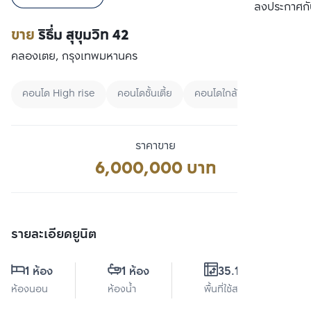
เปรียบเทียบ
ลงประกาศกั
ขาย
ริธึ่ม สุขุมวิท 42
คลองเตย, กรุงเทพมหานคร
คอนโด High rise
คอนโดชั้นเตี้ย
คอนโดใกล้ทางด่วน
ราคาขาย
6,000,000 บาท
รายละเอียดยูนิต
1 ห้อง
1 ห้อง
35.19 ตร.ม.
ห้องนอน
ห้องน้ำ
พื้นที่ใช้สอย