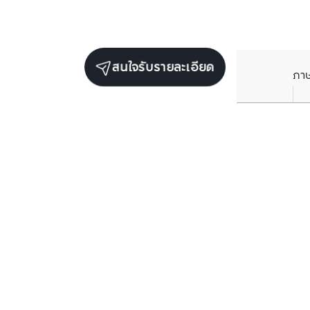
สนใจรับรายละเอียด
ภา
ยูนิตขายในโครงการเดียวกัน