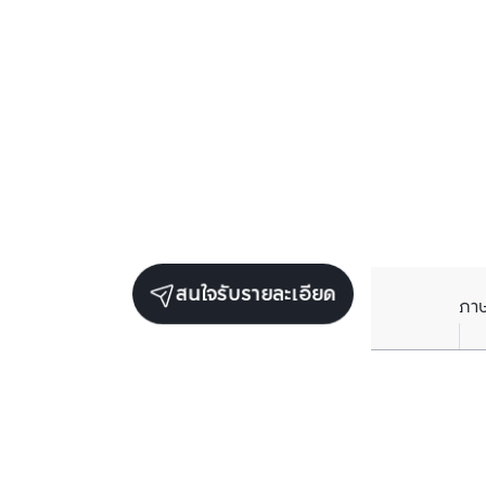
สนใจรับรายละเอียด
ภา