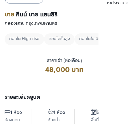
เปรียบเทียบ
ลงประกาศกั
ขาย
คีนน์ บาย แสนสิริ
คลองเตย, กรุงเทพมหานคร
คอนโด High rise
คอนโดชั้นสูง
คอนโดในเมือง
ราคาเช่า (ต่อเดือน)
48,000 บาท
รายละเอียดยูนิต
1 ห้อง
1 ห้อง
55 ตร.ม.
ห้องนอน
ห้องน้ำ
พื้นที่ใช้สอย