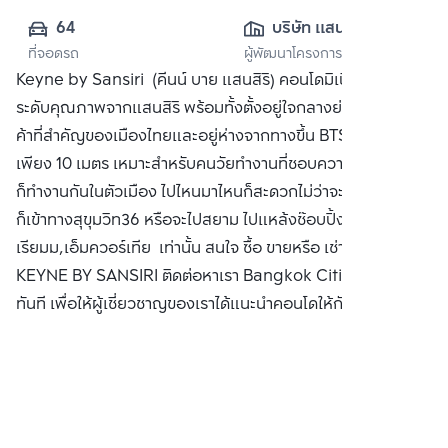
64
บริษัท แสนสิริ 
ที่จอดรถ
ผู้พัฒนาโครงการ
จำกัด (มหาชน)
Keyne by Sansiri (คีนน์ บาย แสนสิริ) คอนโดมิเนียมพร้อมอยู่
ระดับคุณภาพจากแสนสิริ พร้อมทั้งตั้งอยู่ใจกลางย่านธุรกิจการ
ค้าที่สำคัญของเมืองไทยและอยู่ห่างจากทางขึ้น BTS ทองหล่อ
เพียง 10 เมตร เหมาะสำหรับคนวัยทำงานที่ชอบความสะดวกแล้ว
ก็ทำงานกันในตัวเมือง ไปไหนมาไหนก็สะดวกไม่ว่าจะเป็นพระราม4
ก็เข้าทางสุขุมวิท36 หรือจะไปสยาม ไปแหล้งช๊อบปิ้งอย่าง เอ็มโพ
เรียมม,เอ็มควอร์เทีย เท่านั้น สนใจ ซื้อ ขายหรือ เช่า คอนโด
KEYNE BY SANSIRI ติดต่อหาเรา Bangkok CitiSmart ได้
ทันที เพื่อให้ผู้เชี่ยวชาญของเราได้แนะนำคอนโดให้กับท่าน