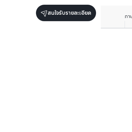
สนใจรับรายละเอียด
ภา
ยูนิตขายในโครงการเดียวกัน