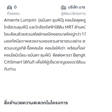
0
บริษัท นาราย 
ที่จอดรถ
ผู้พัฒนาโครงการ
พร๊อพเพอร์ตี้ จำกัด
Amanta Lumpini (อมันตา ลุมพินี) คอนโดสุดหรู ใจกลางเมือง
ใกล้สวนลุมพินี และใกล้รถไฟฟ้าใต้ดิน MRT ด้านหน้าตัวอาคาร
โอบล้อมด้วยสวนสไตล์ทรอปิคอลขนาดใหญ่กว่า 1 ไร่พร้อมมุม
มองทัศนียภาพสวยงามของสวนสาธารณะอย่าง สวนลุมพินี
สวนเบญจกิติ ซื้อคอนโด คอนโดให้เช่า พร้อมทั้งฝากขาย
คอนโดมิเนียม อมันตา ลุมพินี ติดต่อหาเรา Bangkok
CitiSmart ได้ทันที เพื่อให้ผู้เชี่ยวชาญของเราได้แนะนำคอนโดให้
กับท่าน
สิ่งอำนวยความสะดวกในโครงการ