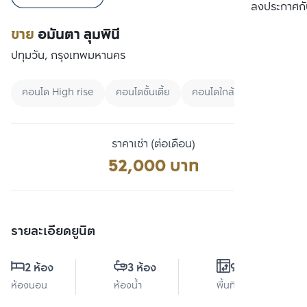
เปรียบเทียบ
ลงประกาศกั
ขาย
อมันตา ลุมพินี
ปทุมวัน, กรุงเทพมหานคร
คอนโด High rise
คอนโดชั้นเตี้ย
คอนโดใกล้ MRT
ราคาเช่า (ต่อเดือน)
52,000 บาท
รายละเอียดยูนิต
2 ห้อง
3 ห้อง
92 ตร.ม.
ห้องนอน
ห้องน้ำ
พื้นที่ใช้สอย