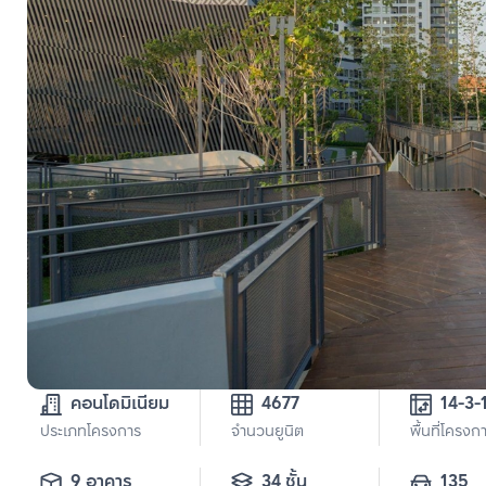
คอนโดมิเนียม
4677
14-3-
ประเภทโครงการ
จำนวนยูนิต
พื้นที่โครงก
9 อาคาร
34 ชั้น
135