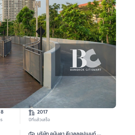
18
2017
าร
ปีที่แล้วเสร็จ
บริษัท อนันดา ดีเวลลอปเมนท์ 