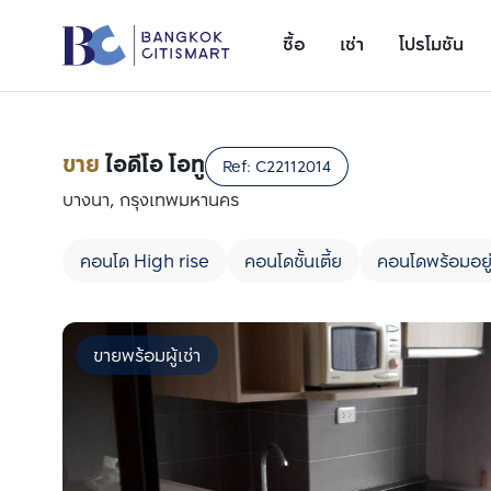
ซื้อ
เช่า
โปรโมชัน
ขาย
ไอดีโอ โอทู
Ref:
C22112014
บางนา, กรุงเทพมหานคร
คอนโด High rise
คอนโดชั้นเตี้ย
คอนโดพร้อมอยู
ขายพร้อมผู้เช่า
เพิ่มยูนิตเปรียบเทียบ
รายการที่ 1