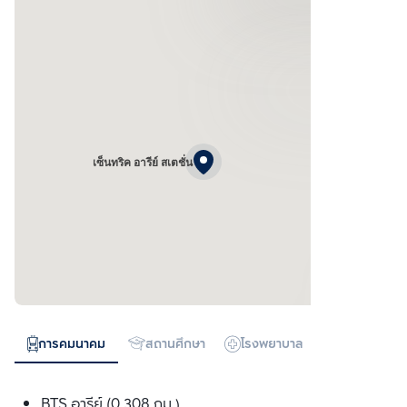
เซ็นทริค อารีย์ สเตชั่น
การคมนาคม
สถานศึกษา
โรงพยาบาล
ห้างสรรพสิน
BTS อารีย์ (0.308 กม.)