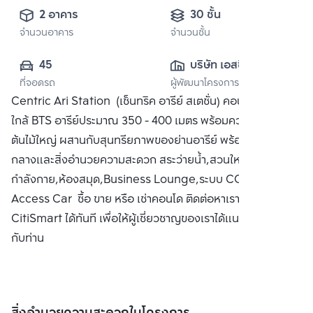
2 อาคาร
30 ชั้น
จำนวนอาคาร
จำนวนชั้น
45
บริษัท เอสซี แอส
ที่จอดรถ
ผู้พัฒนาโครงการ
เสท คอร์ปอเรชั่น 
Centric Ari Station (เซ็นทริค อารีย์ สเตชั่น) คอนโดเรียบหรู
จำกัด (มหาชน)
ใกล้ BTS อารีย์ประมาณ 350 - 400 เมตร พร้อมความร่มรื่นของ
ต้นไม้ใหญ่ ผสานกับสุนทรียภาพของย่านอารีย์ พร้อมพื่นทีส่วน
กลางและสิ่งอำนวยความสะดวก สระว่ายน้ำ,สวนใหญ่,ห้องออก
กำลังกาย,ห้องสมุด,Business Lounge,ระบบ CCTV /
Access Car ซื้อ ขาย หรือ เช่าคอนโด ติดต่อหาเรา Bangkok
CitiSmart ได้ทันที เพื่อให้ผู้เชี่ยวชาญของเราได้แนะนำคอนโดให้
กับท่าน