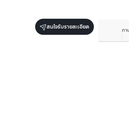
สนใจรับรายละเอียด
ภา
ยูนิตขายในโครงการเดียวกัน