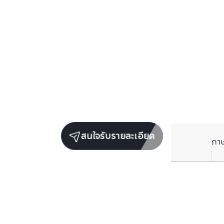
สนใจรับรายละเอียด
ภา