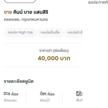
เปรียบเทียบ
ลงประกาศกั
ขาย
คีนน์ บาย แสนสิริ
คลองเตย, กรุงเทพมหานคร
คอนโด High rise
คอนโดชั้นเตี้ย
คอนโดใกล้ BTS
ราคาเช่า (ต่อเดือน)
40,000 บาท
รายละเอียดยูนิต
1 ห้อง
1 ห้อง
39 ตร.ม.
ห้องนอน
ห้องน้ำ
พื้นที่ใช้สอย