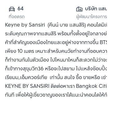
64
บริษัท แสนสิริ 
ที่จอดรถ
ผู้พัฒนาโครงการ
จำกัด (มหาชน)
Keyne by Sansiri (คีนน์ บาย แสนสิริ) คอนโดมิเนียมพร้อมอยู่
ระดับคุณภาพจากแสนสิริ พร้อมทั้งตั้งอยู่ใจกลางย่านธุรกิจการ
ค้าที่สำคัญของเมืองไทยและอยู่ห่างจากทางขึ้น BTS ทองหล่อ
เพียง 10 เมตร เหมาะสำหรับคนวัยทำงานที่ชอบความสะดวกแล้ว
ก็ทำงานกันในตัวเมือง ไปไหนมาไหนก็สะดวกไม่ว่าจะเป็นพระราม4
ก็เข้าทางสุขุมวิท36 หรือจะไปสยาม ไปแหล้งช๊อบปิ้งอย่าง เอ็มโพ
เรียมม,เอ็มควอร์เทีย เท่านั้น สนใจ ซื้อ ขายหรือ เช่า คอนโด
KEYNE BY SANSIRI ติดต่อหาเรา Bangkok CitiSmart ได้
ทันที เพื่อให้ผู้เชี่ยวชาญของเราได้แนะนำคอนโดให้กับท่าน