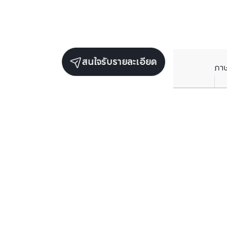
สนใจรับรายละเอียด
ภา
ยูนิตขายในโครงการเดียวกัน