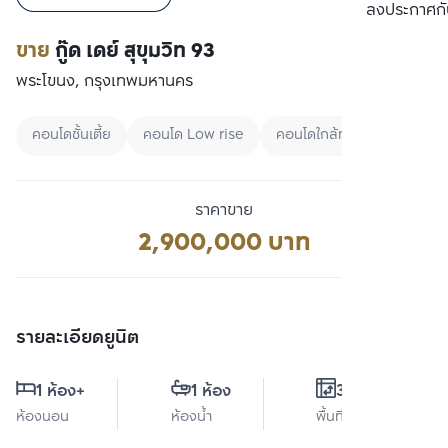
เปรียบเทียบ
ลงประกาศกั
ขาย
กู๊ด เดย์ สุขุมวิท 93
พระโขนง, กรุงเทพมหานคร
คอนโดชั้นเตี้ย
คอนโด Low rise
คอนโดใกล้ทางด่วน
ราคาขาย
2,900,000 บาท
รายละเอียดยูนิต
1 ห้อง
+
1 ห้อง
35 ตร.ม.
ห้องนอน
ห้องน้ำ
พื้นที่ใช้สอย