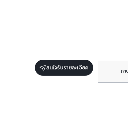
สนใจรับรายละเอียด
ภา
ยูนิตขายในโครงการเดียวกัน