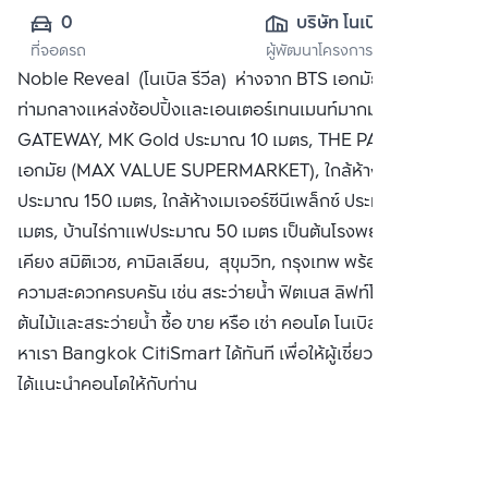
0
บริษัท โนเบิล ดี
ที่จอดรถ
ผู้พัฒนาโครงการ
เวลลอปเมนท์ จำกัด 
Noble Reveal (โนเบิล รีวีล) ห่างจาก BTS เอกมัย 200 เมตร
(มหาชน)
ท่ามกลางแหล่งช้อปปิ้งและเอนเตอร์เทนเมนท์มากมาย เช่น ห้าง
GATEWAY, MK Gold ประมาณ 10 เมตร, THE PARKLANE
เอกมัย (MAX VALUE SUPERMARKET), ใกล้ห้าง Big C
ประมาณ 150 เมตร, ใกล้ห้างเมเจอร์ซีนีเพล็กซ์ ประมาณ 200
เมตร, บ้านไร่กาแฟประมาณ 50 เมตร เป็นต้นโรงพยาบาลใกล้
เคียง สมิติเวช, คามิลเลียน, สุขุมวิท, กรุงเทพ พร้อมสิ่งอำนวย
ความสะดวกครบครัน เช่น สระว่ายน้ำ ฟิตเนส ลิฟท์โดยสาร สวน
ต้นไม้และสระว่ายน้ำ ซื้อ ขาย หรือ เช่า คอนโด โนเบิล รีวีล ติดต่อ
หาเรา Bangkok CitiSmart ได้ทันที เพื่อให้ผู้เชี่ยวชาญของเรา
ได้แนะนำคอนโดให้กับท่าน