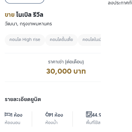
เปรียบเทียบ
ลงประกาศกั
ขาย
โนเบิล รีวีล
วัฒนา, กรุงเทพมหานคร
คอนโด High rise
คอนโดชั้นเตี้ย
คอนโดในเมือง
ราคาเช่า (ต่อเดือน)
30,000 บาท
รายละเอียดยูนิต
1 ห้อง
1 ห้อง
44.95 ตร.ม.
ห้องนอน
ห้องน้ำ
พื้นที่ใช้สอย