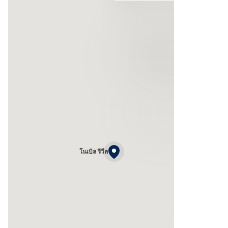
โนเบิล รีวีล