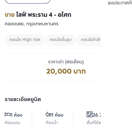
เปรียบเทียบ
ลงประกาศกั
ขาย
ไลฟ์ พระราม 4 - อโศก
คลองเตย, กรุงเทพมหานคร
คอนโด High rise
คอนโดชั้นสูง
คอนโดใกล้ทางด่วน
ราคาเช่า (ต่อเดือน)
20,000 บาท
รายละเอียดยูนิต
1 ห้อง
1 ห้อง
26.72 ตร.ม.
ห้องนอน
ห้องน้ำ
พื้นที่ใช้สอย