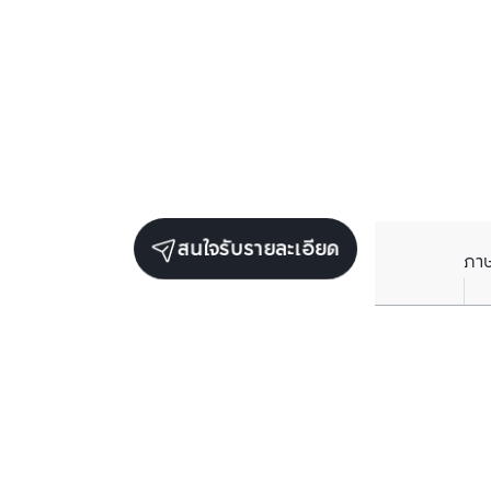
สนใจรับรายละเอียด
ภา
ยูนิตขายในโครงการเดียวกัน