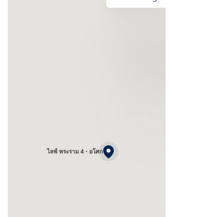
ไลฟ์ พระราม 4 - อโศก