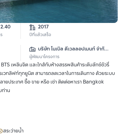
9-0-92.40 
2017
าร
ปีที่แล้วเสร็จ
บริษัท โนเบิล ดีเวลลอปเมนท์ จำกัด 
ผู้พัฒนาโครงการ
(มหาชน)
S เพลินจิต และใกล้กับห้างสรรพสินค้าระดับลักซ์ซัวรี่
มไพรเวทลิฟท์ทุกยูนิต สามารถลดเวลาในการเดินทาง ด้วยระบบ
ลายประเทศ ซื้อ ขาย หรือ เช่า ติดต่อหาเรา Bangkok
บท่าน
สระว่ายน้ำ