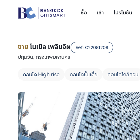
ซื้อ
เช่า
โปรโมชัน
ขาย
โนเบิล เพลินจิต
Ref:
C22081208
ปทุมวัน, กรุงเทพมหานคร
คอนโด High rise
คอนโดชั้นเตี้ย
คอนโดใกล้สวน
เพิ่มยูนิตเปรียบเทียบ
รายการที่ 1