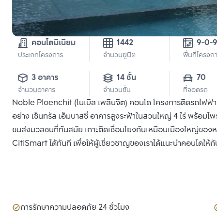
คอนโดมิเนียม
1442
ประเภทโครงการ
จำนวนยูนิต
พื้นที่โครงก
3 อาคาร
14 ชั้น
70
จำนวนอาคาร
จำนวนชั้น
ที่จอดรถ
Noble Ploenchit (โนเบิล เพลินจิต) คอนโด โครงการติดรถไฟฟ้า BT
อย่าง เซ็นทรัล เอ็มบาสซี่ อาคารสูงระฟ้าในสวนใหญ่ 4 ไร่ พร้อ
ขนส่งมวลชนที่ทันสมัย เกาะติดเชื่อมโยงกันเหมือนเมืองใหญ่ของห
CitiSmart ได้ทันที เพื่อให้ผู้เชี่ยวชาญของเราได้แนะนำคอนโดให้กั
การรักษาความปลอดภัย 24 ชั่วโมง