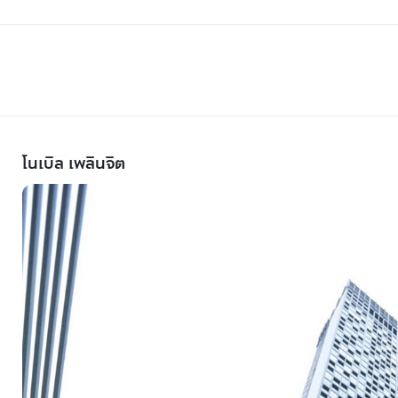
โนเบิล เพลินจิต