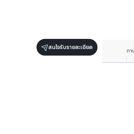
สนใจรับรายละเอียด
ภา
ยูนิตขายในโครงการเดียวกัน