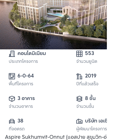
คอนโดมิเนียม
553
ประเภทโครงการ
จำนวนยูนิต
6-0-64 
2019
พื้นที่โครงการ
ปีที่แล้วเสร็จ
3 อาคาร
8 ชั้น
จำนวนอาคาร
จำนวนชั้น
38
บริษัท เอเชี่ยน 
ที่จอดรถ
ผู้พัฒนาโครงการ
พร็อพเพอร์ตี้ 
Aspire Sukhumvit-Onnut (แอสปาย สุขุมวิท-อ่อนนุช) คอน
(2018) จำกัด