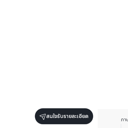
สนใจรับรายละเอียด
ภา